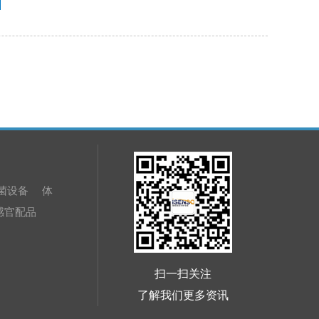
等产品质量控制、新品研发（配方、工艺等调
整）、产品评价和对比、原材料与产品的质量检
验、原产地保护以及品牌产品真伪辨识、保鲜期/ 货
架期分析、过程监测、对象整体品质差异的区分检
验、产品品质等级评定、样品感官属性以及理化指
标的快速反演市场预测、投诉处理、产品打假、产
品评估等各种对味觉评估有要求的场合，同时也可
进行某些特征含量的预测等。
菌设备
体
感官配品
扫一扫关注
了解我们更多资讯