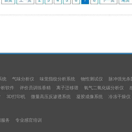
首页
上一页
2
3
4
5
6
7
8
下一页
尾页
系统
气味分析仪
味觉指纹分析系统
物性测试仪
脉冲强光杀
分析软件
评价员训练香精
离子迁移谱
氧气二氧化碳分析仪
片
3D打印机
微量高压反渗透系统
凝胶成像系统
冷冻干燥仪
用服务
专业感官培训