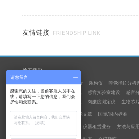
友情链接
FRIENDSHIP LINK
关于我们
请您留言
产品中心
电子鼻
电子舌
质构仪
嗅觉指纹分析
感谢您的关注，当前客服人员不在
外模拟消化系统
感官实验室建设
感官
线，请填写一下您的信息，我们会
凝胶强度测定仪
肉嫩度测定仪
生物芯
尽快和您联系。
资料下载
科研文章
技术文章
国际/国内标准
服务介绍
委托分析业务
仪器租赁业务
方法与应
新闻中心
公司动态
行业动态
会议指南