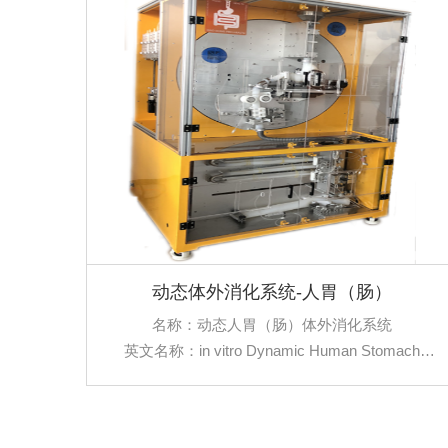
者接受、偏爱程度。一个科学规范标准的感官实验
室可将人的环境因素、心理因素和身体因素的影响
较小化，保证食品感官品评结果的可靠性和真实
性，为正确地评价食品感官属性提供了一个非常好
的平台和支撑力量。我们根据GB/T 13868-
2009《感官分析建立感官分析实验室的一般导则》
及ISO 8589:2007&lt; Sensory analysis - General
guidance for the design of test rooms &gt;中要求，
为您提供感官整体建设方案，建设符合ISO标准的
感官实验室。
动态体外消化系统-人胃（肠）
名称：动态人胃（肠）体外消化系统
英文名称：in vitro Dynamic Human Stomach
(Intestine) Digestive System
品牌：晓东宜健 Xiao Dong Pro-health
型号：DIVHS(I)-IV