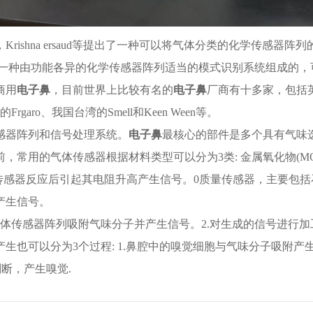
年，Krishna ersaud等提出了一种可以将气体分类的化学传感器
一种由功能各异的化学传感器阵列适当的模式识别系统组成的，
商用
电子鼻
，目前世界上比较有名的
电子鼻
厂商有十多家，包括英国的Ne
S、日本的Frgaro、我国台湾的Smell和Keen Ween等。
感器阵列和信号处理系统。
电子鼻
最核心的部件是多个具有气味
，常用的气体传感器根据材料类型可以分为3类: 金属氧化物(M
感器反应后引起其电阻升高产生信号。0质量传感器，主要包括石英晶
产生信号。
1.气体传感器阵列吸附气味分子并产生信号。2.对生成的信号进行
生也可以分为3个过程: 1.鼻腔中的嗅觉细胞与气味分子吸附产
判断，产生嗅觉.