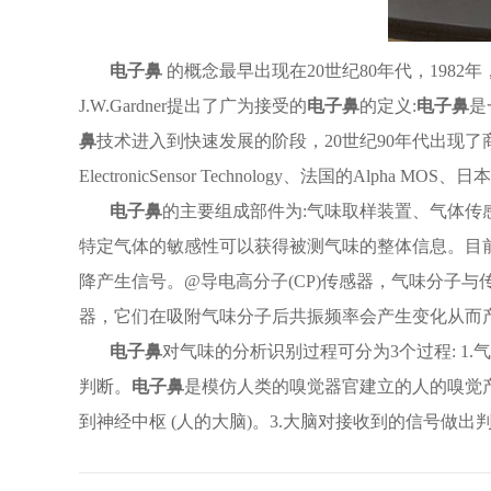
电子鼻
的概念最早出现在
20世纪80年代，1982
J.W.Gardner提出了广为接受的
电子鼻
的定义:
电子鼻
是
鼻
技术进入到快速发展的阶段，20世纪90年代出现了
ElectronicSensor Technology、法国的Alpha MO
电子鼻
的主要组成部件为
:气味取样装置、气体传
特定气体的敏感性可以获得被测气味的整体信息。目前
降产生信号。@导电高分子(CP)传感器，气味分子与传
器，它们在吸附气味分子后共振频率会产生变化从而
电子鼻
对气味的分析识别过程可分为
3个过程: 
判断。
电子鼻
是模仿人类的嗅觉器官建立的人的嗅觉产
到神经中枢 (人的大脑)。3.大脑对接收到的信号做出