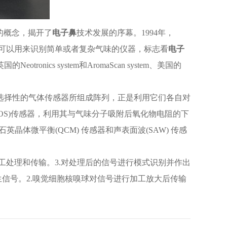
阵列的概念，揭开了
电子鼻
技术发展的序幕。1994年，
可以用来识别简单或者复杂气味的仪器，标志看
电子
otronics system和AromaScan system、美国的
选择性的气体传感器所组成阵列，正是利用它们各自对
OS)传感器，利用其与气味分子吸附后氧化物电阻的下
体微平衡(QCM) 传感器和声表面波(SAW) 传感
加工处理和传输。3.对处理后的信号进行模式识别并作出
生信号。2.嗅觉细胞核嗅球对信号进行加工放大后传输