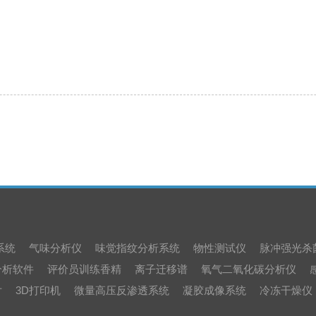
系统
气味分析仪
味觉指纹分析系统
物性测试仪
脉冲强光杀
分析软件
评价员训练香精
离子迁移谱
氧气二氧化碳分析仪
片
3D打印机
微量高压反渗透系统
凝胶成像系统
冷冻干燥仪